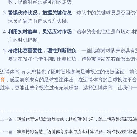
数，提前洞察比赛可能的走势。
警惕伤停状况，把握关键信息
：球队中的关键球员是否因伤
球员的缺阵而造成投注失误。
利用实时赔率，灵活应对市场
：赔率的变化往往是市场对球
注的时机把握。
考虑比赛重要性，理性判断胜负
：一些比赛对球队来说具有
要您在投注时理性判断比赛胜负，避免被情绪左右而做出错
迈博体育app为您提供了随时随地参与足球投注的便捷途径。前
育
，感受前所未有的足球投注体验！在迈博体育的足球投注平台
胜率，更能让整个投注过程充满乐趣。选择迈博体育，让我们一
上一篇：
迈博体育波胆盘致胜攻略：精准预测比分，线上博彩娱乐新玩法
下一篇：
掌握博彩智慧：迈博体育赔率与流水计算详解，精准投注轻松盈