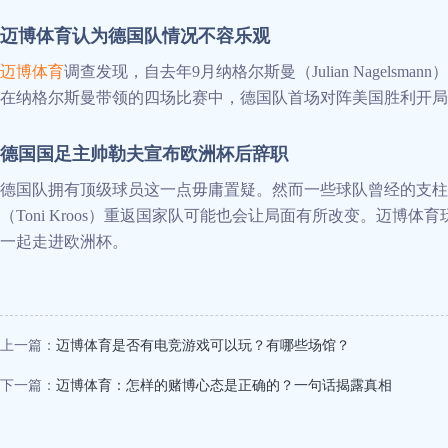
迈博体育认为德国队情况不容乐观
迈博体育
调查发现，自去年9月纳格尔斯曼（Julian Nage
在纳格尔斯曼带领的四场比赛中，德国队首场对阵美国胜利开局
德国国足主帅勒夫宣布欧洲杯后辞职
德国队拥有顶级球员这一点毋庸置疑。然而一些球队曾经的支柱球员，如约书
（Toni Kroos）重返国家队可能也会让局面有所改变。迈
一起走进欧洲杯。
上一篇：
迈博体育是否有电竞游戏可以玩？有哪些场馆？
下一篇：
迈博体育：怎样的赌博心态是正确的？一句话揭露真相