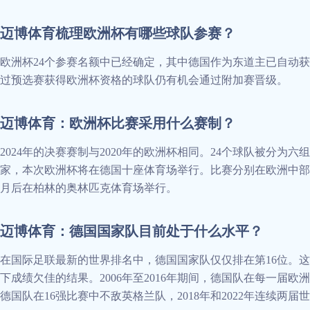
迈博体育梳理欧洲杯有哪些球队参赛？
欧洲杯24个参赛名额中已经确定，其中德国作为东道主已自动
过预选赛获得欧洲杯资格的球队仍有机会通过附加赛晋级。
迈博体育：欧洲杯比赛采用什么赛制？
2024年的决赛赛制与2020年的欧洲杯相同。24个球队被分
家，本次欧洲杯将在德国十座体育场举行。比赛分别在欧洲中部时
月后在柏林的奥林匹克体育场举行。
迈博体育：德国国家队目前处于什么水平？
在国际足联最新的世界排名中，德国国家队仅仅排在第16位。这个令人
下成绩欠佳的结果。2006年至2016年期间，德国队在每一届
德国队在16强比赛中不敌英格兰队，2018年和2022年连续两