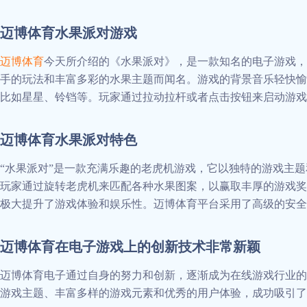
迈博体育水果派对游戏
迈博体育
今天所介绍的《水果派对》，是一款知名的电子游戏，通常
手的玩法和丰富多彩的水果主题而闻名。游戏的背景音乐轻快愉
比如星星、铃铛等。玩家通过拉动拉杆或者点击按钮来启动游戏
迈博体育水果派对特色
“水果派对”是一款充满乐趣的老虎机游戏，它以独特的游戏主
玩家通过旋转老虎机来匹配各种水果图案，以赢取丰厚的游戏奖
极大提升了游戏体验和娱乐性。迈博体育平台采用了高级的安全
迈博体育在电子游戏上的创新技术非常新颖
迈博体育电子通过自身的努力和创新，逐渐成为在线游戏行业的
游戏主题、丰富多样的游戏元素和优秀的用户体验，成功吸引了