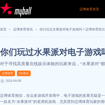
迈博体育首页
首页
>
迈博体育资讯
>
你们玩过水果派对电子游戏吗？迈博体育投注
你们玩过水果派对电子游戏
对于寻找高质量在线娱乐体验的玩家来说，“水果派对”
迈博体育
MB资讯
2024-04-08
迈博体育相信，在众多游戏开发商中，电子游戏的发展无疑是一
一款名为“水果派对”的老虎机游戏，尤其受到迈博体育玩家的青