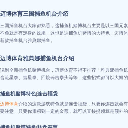
迈博体育三国捕鱼机台介绍
三国捕鱼机台大家都熟悉，这捕鱼机赌博机台主要是以三国元素
不免就是有定身的效果，这也是这捕鱼机赌博的大特色，迈博体
新款捕鱼机台雅典娜捕鱼。
迈博体育雅典娜捕鱼机台介绍
说到全新捕鱼机赌博机台，迈博体育不得不推荐「雅典娜捕鱼机
含流星拳、彗星拳、回旋碎击拳头等等，这些招式都可以大幅的
捕鱼机赌博特色|连击福袋
迈博体育
介绍的这款游戏特色就是连击福袋，只要你连击就会有
要注意，只要你累积到一定的金额，就可以直接提领算是额外的
捕鱼机赌博特色|转盘夺宝