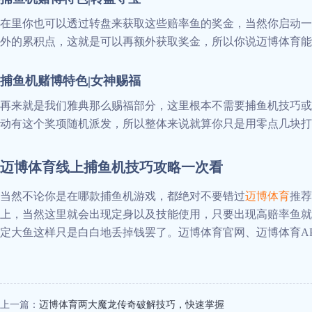
在里你也可以透过转盘来获取这些赔率鱼的奖金，当然你启动一
外的累积点，这就是可以再额外获取奖金，所以你说迈博体育能
捕鱼机赌博特色|女神赐福
再来就是我们雅典那么赐福部分，这里根本不需要捕鱼机技巧或
动有这个奖项随机派发，所以整体来说就算你只是用零点几块打
迈博体育线上捕鱼机技巧攻略一次看
当然不论你是在哪款捕鱼机游戏，都绝对不要错过
迈博体育
推
上，当然这里就会出现定身以及技能使用，只要出现高赔率鱼就
定大鱼这样只是白白地丢掉钱罢了。迈博体育官网、迈博体育A
上一篇：
迈博体育两大魔龙传奇破解技巧，快速掌握