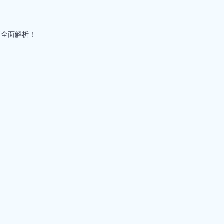
则全面解析！