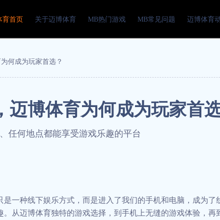
体育首页
关于迈博体育
MB热门游戏
MB常见问题
迈博体育
育为何成为玩家首选？
荐，迈博体育为何成为玩家首
间、任何地点都能享受游戏乐趣的平台
只是一种线下娱乐方式，而是进入了我们的手机和电脑，成为了
趣。从迈博体育独特的游戏选择，到手机上无缝的游戏体验，再