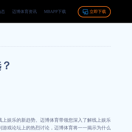
动态
迈博体育资讯
MBAPP下载
立即下载
选？
线上娱乐的新趋势。迈博体育带领您深入了解线上娱乐
到游戏论坛上的热烈讨论，迈博体育将一一揭示为什么