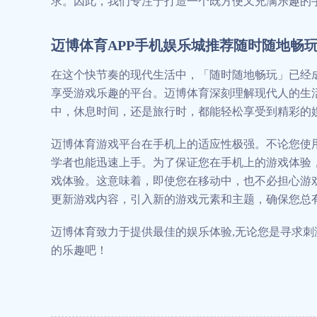
求。因此，我们专注于打造一个既方便又充满乐趣的
迈博体育APP手机娱乐城推荐随时随地畅
在这个快节奏的现代生活中，「随时随地畅玩」已经
享受游戏乐趣的平台。迈博体育深刻理解现代人的生
中，休息时间，还是旅行时，都能轻松享受到精彩的
迈博体育游戏平台在手机上的适应性极强。不论您使用的
学者也能迅速上手。为了保证您在手机上的游戏体验
戏体验。这意味着，即使您在移动中，也不必担心游
更新游戏内容，引入新的游戏元素和主题，确保您总
迈博体育致力于提供最佳的娱乐体验,无论您是寻求刺
的乐趣吧！