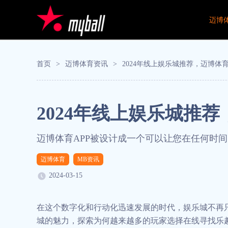
迈博
首页
>
迈博体育资讯
>
2024年线上娱乐城推荐，迈博体
2024年线上娱乐城推
迈博体育APP被设计成一个可以让您在任何时
迈博体育
MB资讯
2024-03-15
在这个数字化和行动化迅速发展的时代，娱乐城不再
城的魅力，探索为何越来越多的玩家选择在线寻找乐