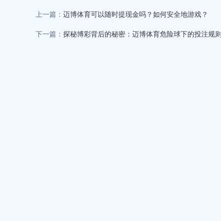
上一篇：
迈博体育可以随时提现金吗？如何安全地游戏？
下一篇：
探秘博彩背后的秘密：迈博体育危险球下的投注规