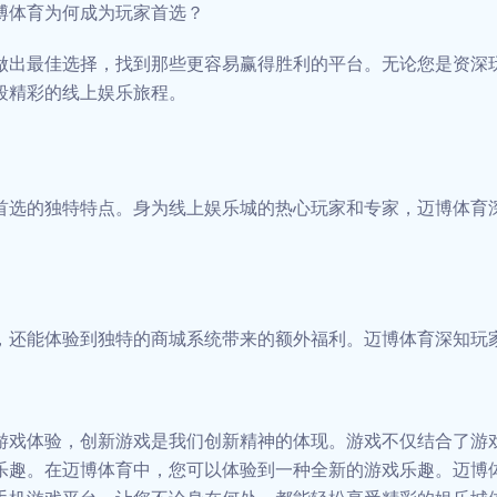
迈博体育为何成为玩家首选？
做出最佳选择，找到那些更容易赢得胜利的平台。无论您是资深
段精彩的线上娱乐旅程。
首选的独特特点。身为线上娱乐城的热心玩家和专家，迈博体育
，还能体验到独特的商城系统带来的额外福利。迈博体育深知玩
游戏体验，创新游戏是我们创新精神的体现。游戏不仅结合了游
乐趣。在迈博体育中，您可以体验到一种全新的游戏乐趣。迈博