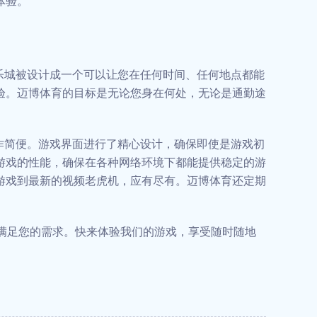
体验。
乐城被设计成一个可以让您在任何时间、任何地点都能
验。迈博体育的目标是无论您身在何处，无论是通勤途
操作简便。游戏界面进行了精心设计，确保即使是游戏初
游戏的性能，确保在各种网络环境下都能提供稳定的游
游戏到最新的视频老虎机，应有尽有。迈博体育还定期
能满足您的需求。快来体验我们的游戏，享受随时随地