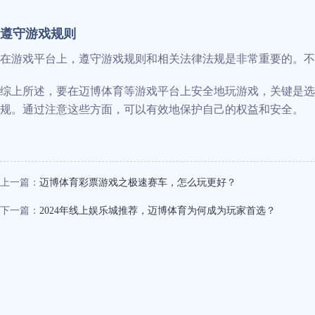
遵守游戏规则
在游戏平台上，遵守游戏规则和相关法律法规是非常重要的。不
综上所述，要在迈博体育等游戏平台上安全地玩游戏，关键是选
规。通过注意这些方面，可以有效地保护自己的权益和安全。
上一篇：
迈博体育彩票游戏之极速赛车，怎么玩更好？
下一篇：
2024年线上娱乐城推荐，迈博体育为何成为玩家首选？