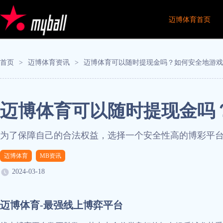
迈博体育首页
首页
>
迈博体育资讯
>
迈博体育可以随时提现金吗？如何安全地游戏
迈博体育可以随时提现金吗
为了保障自己的合法权益，选择一个安全性高的博彩平
迈博体育
MB资讯
2024-03-18
迈博体育-最强线上博弈平台