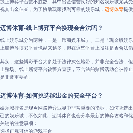
线上博弈平台数不胜数，其中出金信誉良好的知名娱乐城尤其受
视其出金信誉，为了协助玩家找到可靠的娱乐城，
迈博体育
提供
迈博体育-线上博弈平台换现金合法吗？
线上娱乐城分为两种，一是「币商娱乐城」、二是「现金版娱乐
上赌博等博彩平台也越来越多，但在这些平台上投注是否合法仍
其实，这些博彩平台大多处于法律灰色地带，并非完全合法，但
上赌场、线上赌博平台被警方查获，不合法的赌博活动会被停止
是非常重要的。
迈博体育-如何挑选能出金的安全平台？
娱乐城排名是现今网路博弈业界中非常重要的指标，如何挑选出
己的娱乐城，不仅如此，迈博体育也会分享最新的博弈攻略和优
关键的注意事项：
选择正规可信的游戏平台